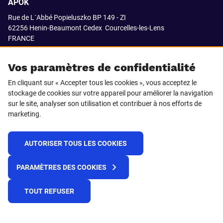
APOK
Rue de L´Abbé Popieluszko BP 149 - ZI
62256 Henin-Beaumont Cedex
Courcelles-les-Lens
FRANCE
03.21.08.18.80
Vos paramètres de confidentialité
En cliquant sur « Accepter tous les cookies », vous acceptez le
stockage de cookies sur votre appareil pour améliorer la navigation
SUIVEZ-NOUS SUR
sur le site, analyser son utilisation et contribuer à nos efforts de
marketing.
LinkedIn
Facebook
AUTORISER TOUS LES COOKIES
© 2021 APOK
PARAMÈTRES DES COOKIES
Cookies
Protection de la vie privée
Conditions générales de vente
Égalité professionnelle F/H
TOUT REFUSER
Plateforme de recueil d'alertes