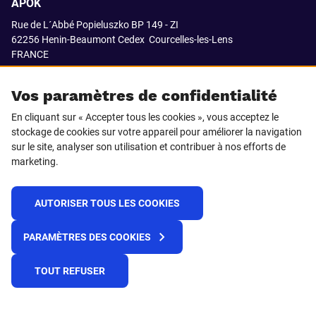
APOK
Rue de L´Abbé Popieluszko BP 149 - ZI
62256 Henin-Beaumont Cedex
Courcelles-les-Lens
FRANCE
03.21.08.18.80
Vos paramètres de confidentialité
En cliquant sur « Accepter tous les cookies », vous acceptez le
stockage de cookies sur votre appareil pour améliorer la navigation
SUIVEZ-NOUS SUR
sur le site, analyser son utilisation et contribuer à nos efforts de
marketing.
LinkedIn
Facebook
AUTORISER TOUS LES COOKIES
© 2021 APOK
PARAMÈTRES DES COOKIES
Cookies
Protection de la vie privée
Conditions générales de vente
Égalité professionnelle F/H
TOUT REFUSER
Plateforme de recueil d'alertes