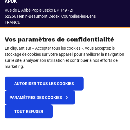
APOK
Rue de L´Abbé Popieluszko BP 149 - ZI
62256 Henin-Beaumont Cedex
Courcelles-les-Lens
FRANCE
03.21.08.18.80
Vos paramètres de confidentialité
En cliquant sur « Accepter tous les cookies », vous acceptez le
stockage de cookies sur votre appareil pour améliorer la navigation
SUIVEZ-NOUS SUR
sur le site, analyser son utilisation et contribuer à nos efforts de
marketing.
LinkedIn
Facebook
AUTORISER TOUS LES COOKIES
© 2021 APOK
PARAMÈTRES DES COOKIES
Cookies
Protection de la vie privée
Conditions générales de vente
Égalité professionnelle F/H
TOUT REFUSER
Plateforme de recueil d'alertes