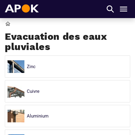
APOK
Men
Accueil
Evacuation des eaux
pluviales
Zinc
Cuivre
Aluminium