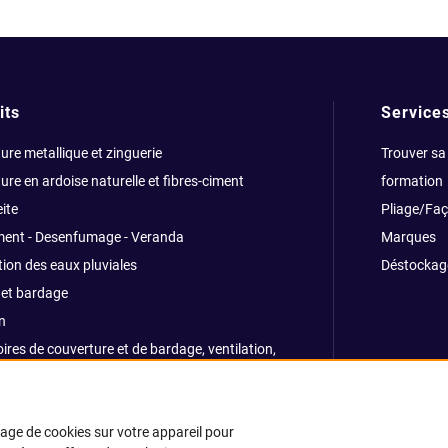
its
Service
ure metallique et zinguerie
Trouver sa
ure en ardoise naturelle et fibres-ciment
formation
ite
Pliage/Fa
ment - Desenfumage - Veranda
Marques
ion des eaux pluviales
Déstockag
et bardage
n
ires de couverture et de bardage, ventilation,
ns, traitemants
e et sécurité
kage de cookies sur votre appareil pour