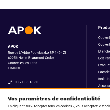
Produ
Couvert
Couvert
APOK
Etanche
Rue de L´Abbé Popieluszko BP 149 - ZI
62256 Henin-Beaumont Cedex
Eclaire
Courcelles-les-Lens
Evacuat
FRANCE
Façade 
Isolatio
03.21.08.18.80
Accesso
fixatio
Vos paramètres de confidentialité
Outillag
En cliquant sur « Accepter tous les cookies », vous acceptez le stoc
Pliage