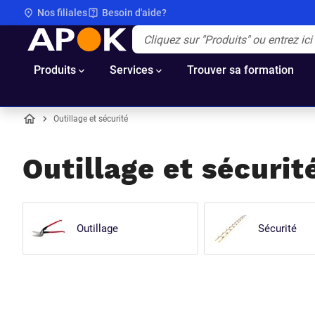
Nos filiales
Besoin d'aide?
APOK
Apok.Header.Search.Label
(Optionnel)
Produits
Services
Trouver sa formation
Outillage et sécurité
Accueil
Outillage et sécurite
Outillage
Sécurité