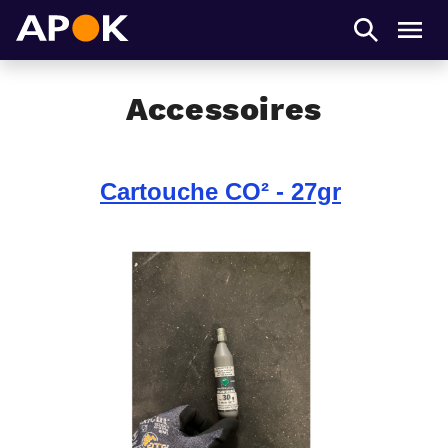
APOK
Men
Accessoires
Cartouche CO² - 27gr