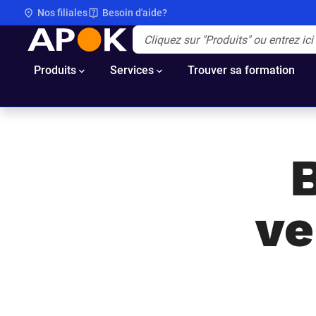
Nos filiales
Besoin d'aide?
APOK
Apok.Header.Search.Label
(Optionnel)
Produits
Services
Trouver sa formation
ve