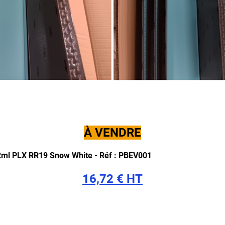
À VENDRE
 2ml PLX RR19 Snow White -
Réf : PBEV001
16,72 € HT