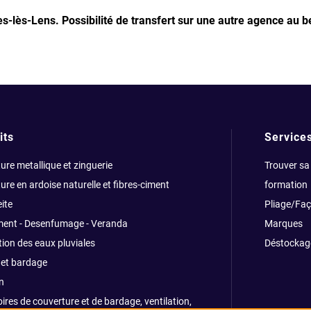
les-lès-Lens.
Possibilité de transfert sur une autre agence au b
its
Service
ure metallique et zinguerie
Trouver sa
ure en ardoise naturelle et fibres-ciment
formation
ite
Pliage/Fa
ment - Desenfumage - Veranda
Marques
ion des eaux pluviales
Déstockag
et bardage
n
ires de couverture et de bardage, ventilation,