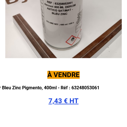
À VENDRE
 Bleu Zinc Pigmento, 400ml -
Réf : 63248053061
7,43 € HT