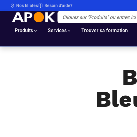
Nos filiales
Besoin d'aide?
APOK
Apok.Header.Search.Label
(Optionnel)
Produits
Services
Trouver sa formation
B
Ble