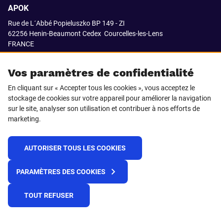
APOK
Rue de L´Abbé Popieluszko BP 149 - ZI
62256 Henin-Beaumont Cedex
Courcelles-les-Lens
FRANCE
03.21.08.18.80
Vos paramètres de confidentialité
En cliquant sur « Accepter tous les cookies », vous acceptez le
stockage de cookies sur votre appareil pour améliorer la navigation
SUIVEZ-NOUS SUR
sur le site, analyser son utilisation et contribuer à nos efforts de
marketing.
LinkedIn
Facebook
AUTORISER TOUS LES COOKIES
© 2021 APOK
PARAMÈTRES DES COOKIES
Cookies
Protection de la vie privée
Conditions générales de vente
Égalité professionnelle F/H
TOUT REFUSER
Plateforme de recueil d'alertes