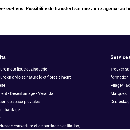
les-lès-Lens.
Possibilité de transfert sur une autre agence au b
its
Service
ure metallique et zinguerie
Trouver sa
ure en ardoise naturelle et fibres-ciment
formation
ite
Pliage/Fa
ment - Desenfumage - Veranda
Marques
ion des eaux pluviales
Déstockag
et bardage
n
ires de couverture et de bardage, ventilation,