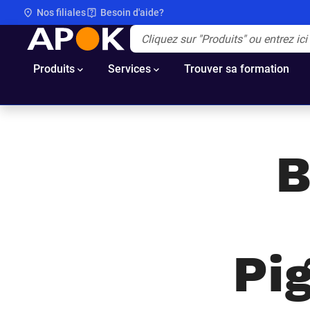
Nos filiales
Besoin d'aide?
APOK
Apok.Header.Search.Label
(Optionnel)
Produits
Services
Trouver sa formation
B
Pi