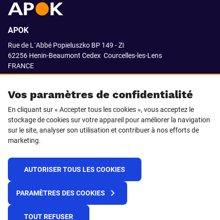
APOK
Rue de L´Abbé Popieluszko BP 149 - ZI
62256 Henin-Beaumont Cedex
Courcelles-les-Lens
FRANCE
03.21.08.18.80
Vos paramètres de confidentialité
En cliquant sur « Accepter tous les cookies », vous acceptez le
stockage de cookies sur votre appareil pour améliorer la navigation
SUIVEZ-NOUS SUR
sur le site, analyser son utilisation et contribuer à nos efforts de
marketing.
LinkedIn
Facebook
AUTORISER TOUS LES COOKIES
© 2021 APOK
PARAMÈTRES DES COOKIES
Cookies
Protection de la vie privée
Conditions générales de vente
Égalité professionnelle F/H
TOUT REFUSER