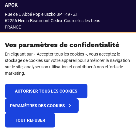
APOK
Rue de L´Abbé Popieluszko BP 149 - ZI
62256 Henin-Beaumont Cedex
Courcelles-les-Lens
FRANCE
03.21.08.18.80
Vos paramètres de confidentialité
En cliquant sur « Accepter tous les cookies », vous acceptez le
stockage de cookies sur votre appareil pour améliorer la navigation
SUIVEZ-NOUS SUR
sur le site, analyser son utilisation et contribuer à nos efforts de
marketing.
LinkedIn
Facebook
AUTORISER TOUS LES COOKIES
© 2021 APOK
PARAMÈTRES DES COOKIES
Cookies
Protection de la vie privée
Conditions générales de vente
Égalité professionnelle F/H
TOUT REFUSER
Plateforme de recueil d'alertes