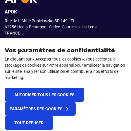
APOK
Rue de L´Abbé Popieluszko BP 149 - ZI
62256 Henin-Beaumont Cedex
Courcelles-les-Lens
FRANCE
03.21.08.18.80
Vos paramètres de confidentialité
En cliquant sur « Accepter tous les cookies », vous acceptez le
stockage de cookies sur votre appareil pour améliorer la navigation
SUIVEZ-NOUS SUR
sur le site, analyser son utilisation et contribuer à nos efforts de
marketing.
LinkedIn
Facebook
AUTORISER TOUS LES COOKIES
© 2021 APOK
PARAMÈTRES DES COOKIES
Cookies
Protection de la vie privée
Conditions générales de vente
Égalité professionnelle F/H
TOUT REFUSER
Plateforme de recueil d'alertes