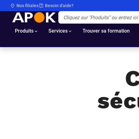
Nos filiales
Besoin d'aide?
APOK
Apok.Header.Search.Label
(Optionnel)
Produits
Services
Trouver sa formation
C
séc