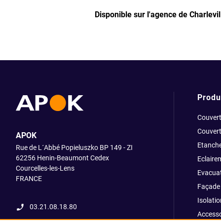
Disponible sur l'agence de Charlevi
Produ
Couvert
Couvert
APOK
Etanche
Rue de L´Abbé Popieluszko BP 149 - ZI
62256 Henin-Beaumont Cedex
Eclaire
Courcelles-les-Lens
Evacuat
FRANCE
Façade 
Isolatio
03.21.08.18.80
Accesso