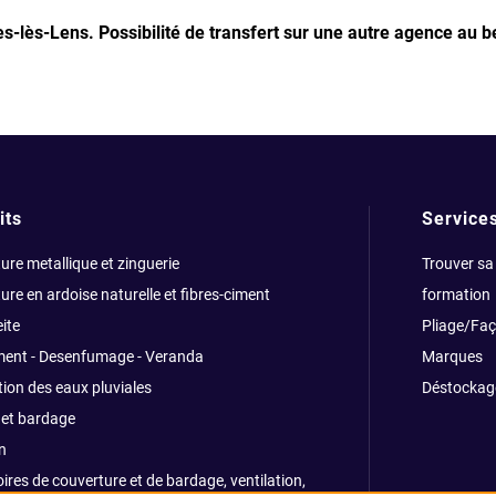
les-lès-Lens.
Possibilité de transfert sur une autre agence au b
its
Service
ure metallique et zinguerie
Trouver sa
ure en ardoise naturelle et fibres-ciment
formation
ite
Pliage/Fa
ment - Desenfumage - Veranda
Marques
ion des eaux pluviales
Déstockag
et bardage
n
ires de couverture et de bardage, ventilation,