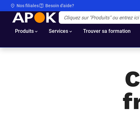
Nos filiales
Besoin d'aide?
APOK
Apok.Header.Search.Label
(Optionnel)
Produits
Services
Trouver sa formation
C
f