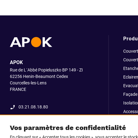
Produ
Couvert
Couvert
APOK
Etanche
Rue de L´Abbé Popieluszko BP 149 - ZI
62256 Henin-Beaumont Cedex
Eclaire
Courcelles-les-Lens
Evacuat
FRANCE
Façade 
Isolatio
03.21.08.18.80
Accesso
fixatio
Vos paramètres de confidentialité
Outillag
En cliquant sur « Accepter tous les cookies », vous acceptez le stoc
Pliage