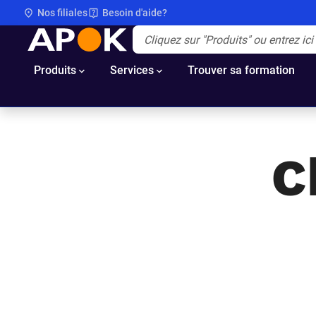
Nos filiales
Besoin d'aide?
APOK
Apok.Header.Search.Label
(Optionnel)
Produits
Services
Trouver sa formation
C