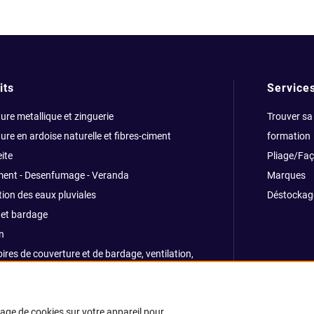
its
Service
ure metallique et zinguerie
Trouver sa
ure en ardoise naturelle et fibres-ciment
formation
ite
Pliage/Fa
ment - Desenfumage - Veranda
Marques
ion des eaux pluviales
Déstockag
et bardage
n
ires de couverture et de bardage, ventilation,
ns, traitemants
e et sécurité
kage de cookies sur votre appareil pour