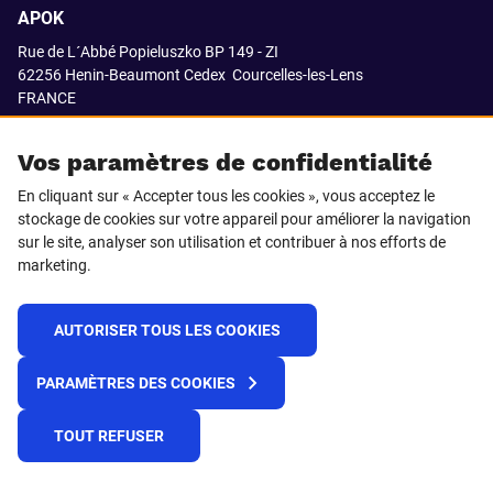
APOK
Rue de L´Abbé Popieluszko BP 149 - ZI
62256 Henin-Beaumont Cedex
Courcelles-les-Lens
FRANCE
03.21.08.18.80
Vos paramètres de confidentialité
En cliquant sur « Accepter tous les cookies », vous acceptez le
stockage de cookies sur votre appareil pour améliorer la navigation
SUIVEZ-NOUS SUR
sur le site, analyser son utilisation et contribuer à nos efforts de
marketing.
LinkedIn
Facebook
AUTORISER TOUS LES COOKIES
© 2021 APOK
PARAMÈTRES DES COOKIES
Cookies
Protection de la vie privée
Conditions générales de vente
Égalité professionnelle F/H
TOUT REFUSER
Plateforme de recueil d'alertes