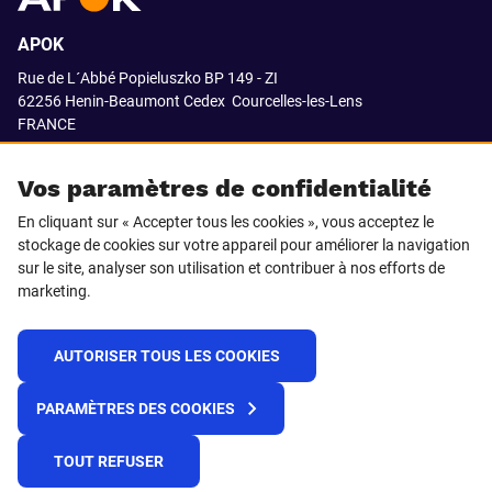
APOK
Rue de L´Abbé Popieluszko BP 149 - ZI
62256 Henin-Beaumont Cedex
Courcelles-les-Lens
FRANCE
03.21.08.18.80
Vos paramètres de confidentialité
En cliquant sur « Accepter tous les cookies », vous acceptez le
stockage de cookies sur votre appareil pour améliorer la navigation
SUIVEZ-NOUS SUR
sur le site, analyser son utilisation et contribuer à nos efforts de
marketing.
LinkedIn
Facebook
AUTORISER TOUS LES COOKIES
© 2021 APOK
PARAMÈTRES DES COOKIES
Cookies
Protection de la vie privée
Conditions générales de vente
Égalité professionnelle F/H
TOUT REFUSER
Plateforme de recueil d'alertes