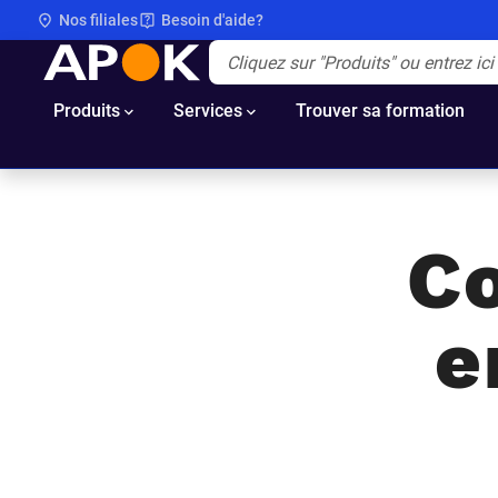
Nos filiales
Besoin d'aide?
APOK
Apok.Header.Search.Label
(Optionnel)
Produits
Services
Trouver sa formation
Co
e