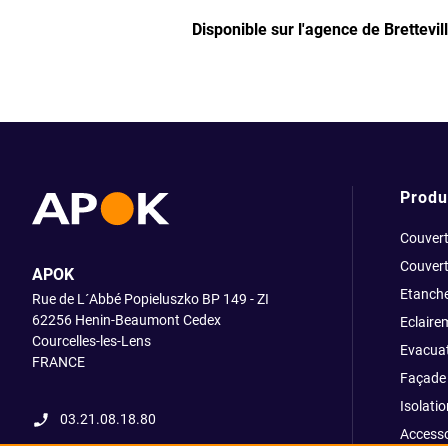
Disponible sur l'agence de Brettevi
Produ
Couvert
Couvert
APOK
Etanche
Rue de L´Abbé Popieluszko BP 149 - ZI
62256 Henin-Beaumont Cedex
Eclaire
Courcelles-les-Lens
Evacuat
FRANCE
Façade 
Isolatio
03.21.08.18.80
Accesso