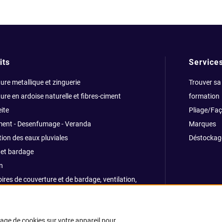
its
Service
ure metallique et zinguerie
Trouver sa
ure en ardoise naturelle et fibres-ciment
formation
ite
Pliage/Fa
ment - Desenfumage - Veranda
Marques
ion des eaux pluviales
Déstockag
et bardage
n
ires de couverture et de bardage, ventilation,
ns, traitemants
e et sécurité
kage de cookies sur votre appareil pour