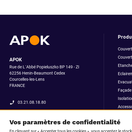
Produ
Couvert
Couvert
APOK
Etanche
Rue de L´Abbé Popieluszko BP 149 - ZI
62256 Henin-Beaumont Cedex
Eclaire
Courcelles-les-Lens
Evacuat
FRANCE
Façade 
Isolatio
03.21.08.18.80
Accesso
fixatio
Vos paramètres de confidentialité
Outillag
En cliquant sur « Accepter tous les cookies », vous acceptez le stoc
Pliage