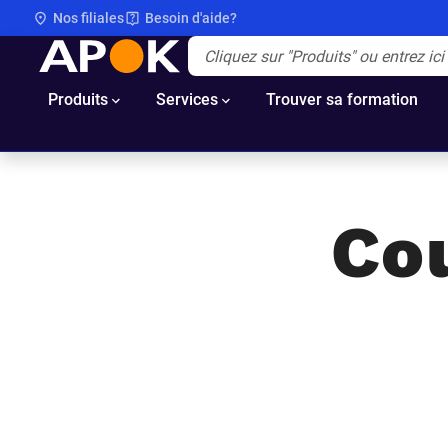
Nos filiales
Besoin d'aide?
APOK
Apok.Header.Search.Label
(Optionnel)
Produits
Services
Trouver sa formation
Co