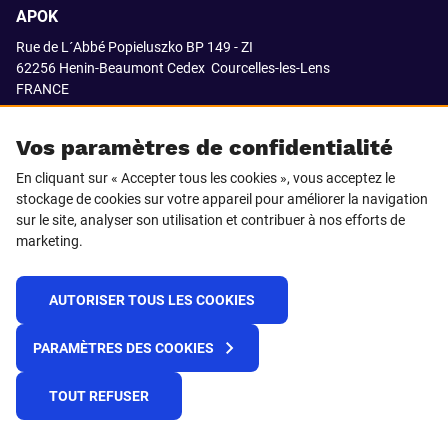
APOK
Rue de L´Abbé Popieluszko BP 149 - ZI
62256 Henin-Beaumont Cedex
Courcelles-les-Lens
FRANCE
03.21.08.18.80
Vos paramètres de confidentialité
En cliquant sur « Accepter tous les cookies », vous acceptez le
stockage de cookies sur votre appareil pour améliorer la navigation
SUIVEZ-NOUS SUR
sur le site, analyser son utilisation et contribuer à nos efforts de
marketing.
LinkedIn
Facebook
AUTORISER TOUS LES COOKIES
© 2021 APOK
PARAMÈTRES DES COOKIES
Cookies
Protection de la vie privée
Conditions générales de vente
Égalité professionnelle F/H
TOUT REFUSER
Plateforme de recueil d'alertes