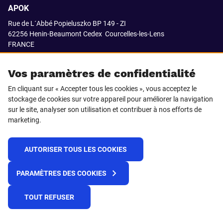
APOK
Rue de L´Abbé Popieluszko BP 149 - ZI
62256 Henin-Beaumont Cedex
Courcelles-les-Lens
FRANCE
03.21.08.18.80
Vos paramètres de confidentialité
En cliquant sur « Accepter tous les cookies », vous acceptez le
stockage de cookies sur votre appareil pour améliorer la navigation
SUIVEZ-NOUS SUR
sur le site, analyser son utilisation et contribuer à nos efforts de
marketing.
LinkedIn
Facebook
AUTORISER TOUS LES COOKIES
© 2021 APOK
PARAMÈTRES DES COOKIES
Cookies
Protection de la vie privée
Conditions générales de vente
Égalité professionnelle F/H
TOUT REFUSER
Plateforme de recueil d'alertes