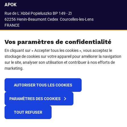
APOK
Rue de L´Abbé Popieluszko BP 149 - ZI
62256 Henin-Beaumont Cedex
Courcelles-les-Lens
FRANCE
03.21.08.18.80
Vos paramètres de confidentialité
En cliquant sur « Accepter tous les cookies », vous acceptez le
stockage de cookies sur votre appareil pour améliorer la navigation
SUIVEZ-NOUS SUR
sur le site, analyser son utilisation et contribuer à nos efforts de
marketing.
LinkedIn
Facebook
AUTORISER TOUS LES COOKIES
© 2021 APOK
PARAMÈTRES DES COOKIES
Cookies
Protection de la vie privée
Conditions générales de vente
Égalité professionnelle F/H
TOUT REFUSER
Plateforme de recueil d'alertes