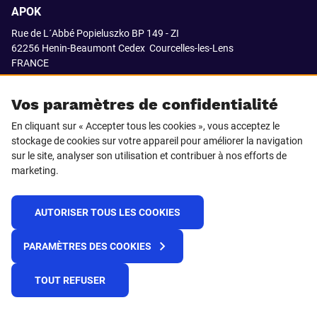
APOK
Rue de L´Abbé Popieluszko BP 149 - ZI
62256 Henin-Beaumont Cedex
Courcelles-les-Lens
FRANCE
03.21.08.18.80
Vos paramètres de confidentialité
En cliquant sur « Accepter tous les cookies », vous acceptez le
stockage de cookies sur votre appareil pour améliorer la navigation
SUIVEZ-NOUS SUR
sur le site, analyser son utilisation et contribuer à nos efforts de
marketing.
LinkedIn
Facebook
AUTORISER TOUS LES COOKIES
© 2021 APOK
PARAMÈTRES DES COOKIES
Cookies
Protection de la vie privée
Conditions générales de vente
Égalité professionnelle F/H
TOUT REFUSER
Plateforme de recueil d'alertes