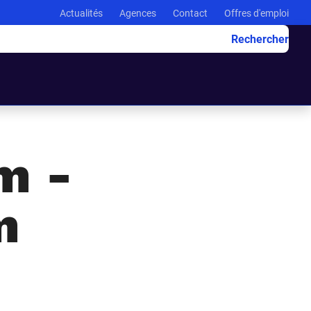
Actualités
Agences
Contact
Offres d'emploi
Rechercher
m -
m