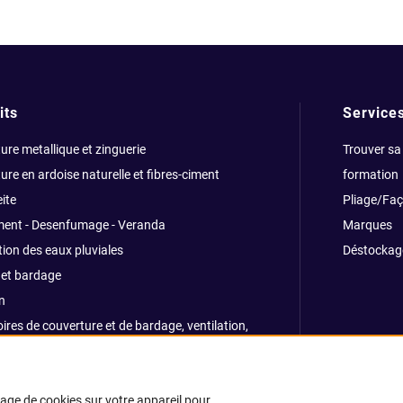
its
Service
ure metallique et zinguerie
Trouver sa
ure en ardoise naturelle et fibres-ciment
formation
ite
Pliage/Fa
ment - Desenfumage - Veranda
Marques
ion des eaux pluviales
Déstockag
et bardage
n
ires de couverture et de bardage, ventilation,
ns, traitemants
e et sécurité
kage de cookies sur votre appareil pour