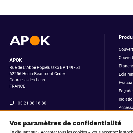
Produ
Couvert
Couvert
APOK
Etanche
Rue de L´Abbé Popieluszko BP 149 - ZI
62256 Henin-Beaumont Cedex
Eclaire
Courcelles-les-Lens
Evacuat
FRANCE
Façade 
Isolatio
03.21.08.18.80
Accesso
fixatio
Vos paramètres de confidentialité
Outillag
En cliquant sur « Accepter tous les cookies », vous acceptez le stoc
Pliage