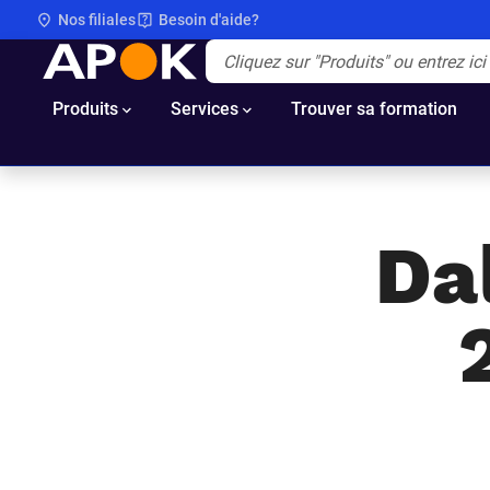
Nos filiales
Besoin d'aide?
APOK
Apok.Header.Search.Label
(Optionnel)
Produits
Services
Trouver sa formation
Da