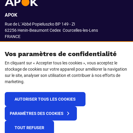
APOK
Rue de L´Abbé Popieluszko BP 149 - ZI
62256 Henin-Beaumont Cedex
Courcelles-les-Lens
FRANCE
03.21.08.18.80
Vos paramètres de confidentialité
En cliquant sur « Accepter tous les cookies », vous acceptez le
stockage de cookies sur votre appareil pour améliorer la navigation
SUIVEZ-NOUS SUR
sur le site, analyser son utilisation et contribuer à nos efforts de
marketing.
LinkedIn
Facebook
AUTORISER TOUS LES COOKIES
© 2021 APOK
PARAMÈTRES DES COOKIES
Cookies
Protection de la vie privée
Conditions générales de vente
Égalité professionnelle F/H
TOUT REFUSER
Plateforme de recueil d'alertes