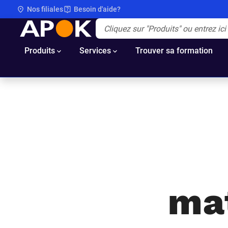
Nos filiales
Besoin d'aide?
APOK
Apok.Header.Search.Label
(Optionnel)
Produits
Services
Trouver sa formation
ma