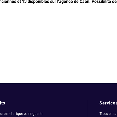
nciennes et 13 disponibles sur l'agence de Caen.
Possibilité d
its
Service
ure metallique et zinguerie
Trouver sa