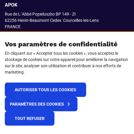
APOK
Rue de L´Abbé Popieluszko BP 149 - ZI
62256 Henin-Beaumont Cedex
Courcelles-les-Lens
FRANCE
03.21.08.18.80
Vos paramètres de confidentialité
En cliquant sur « Accepter tous les cookies », vous acceptez le
stockage de cookies sur votre appareil pour améliorer la navigation
SUIVEZ-NOUS SUR
sur le site, analyser son utilisation et contribuer à nos efforts de
marketing.
LinkedIn
Facebook
AUTORISER TOUS LES COOKIES
© 2021 APOK
PARAMÈTRES DES COOKIES
Cookies
Protection de la vie privée
Conditions générales de vente
Égalité professionnelle F/H
TOUT REFUSER
Plateforme de recueil d'alertes