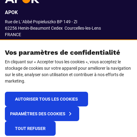
APOK
Rue de L´Abbé Popieluszko BP 149 - ZI
62256 Henin-Beaumont Cedex
Courcelles-les-Lens
FRANCE
03.21.08.18.80
Vos paramètres de confidentialité
En cliquant sur « Accepter tous les cookies », vous acceptez le
stockage de cookies sur votre appareil pour améliorer la navigation
SUIVEZ-NOUS SUR
sur le site, analyser son utilisation et contribuer à nos efforts de
marketing.
LinkedIn
Facebook
AUTORISER TOUS LES COOKIES
© 2021 APOK
PARAMÈTRES DES COOKIES
Cookies
Protection de la vie privée
Conditions générales de vente
Égalité professionnelle F/H
TOUT REFUSER
Plateforme de recueil d'alertes