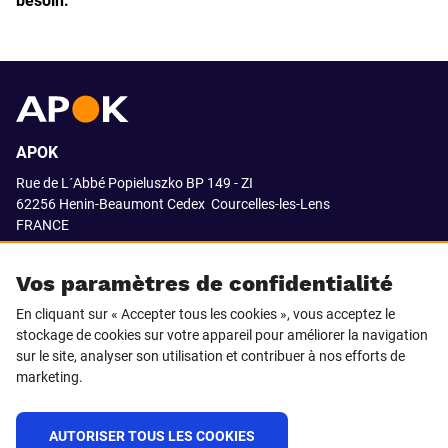
besoin.
APOK
Rue de L´Abbé Popieluszko BP 149 - ZI
62256 Henin-Beaumont Cedex
Courcelles-les-Lens
FRANCE
03.21.08.18.80
Vos paramètres de confidentialité
En cliquant sur « Accepter tous les cookies », vous acceptez le
stockage de cookies sur votre appareil pour améliorer la navigation
SUIVEZ-NOUS SUR
sur le site, analyser son utilisation et contribuer à nos efforts de
marketing.
LinkedIn
Facebook
AUTORISER TOUS LES COOKIES