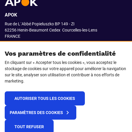
APOK
Rue de L´Abbé Popieluszko BP 149 - ZI
62256 Henin-Beaumont Cedex
Courcelles-les-Lens
FRANCE
03.21.08.18.80
Vos paramètres de confidentialité
En cliquant sur « Accepter tous les cookies », vous acceptez le
stockage de cookies sur votre appareil pour améliorer la navigation
SUIVEZ-NOUS SUR
sur le site, analyser son utilisation et contribuer à nos efforts de
marketing.
LinkedIn
Facebook
AUTORISER TOUS LES COOKIES
© 2021 APOK
PARAMÈTRES DES COOKIES
Cookies
Protection de la vie privée
Conditions générales de vente
Égalité professionnelle F/H
TOUT REFUSER
Plateforme de recueil d'alertes