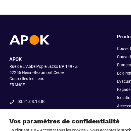
Produ
Couvert
Couvert
APOK
Etanche
Rue de L´Abbé Popieluszko BP 149 - ZI
62256 Henin-Beaumont Cedex
Eclaire
Courcelles-les-Lens
Evacuat
FRANCE
Façade 
Isolatio
03.21.08.18.80
Accesso
fixatio
Vos paramètres de confidentialité
Outillag
En cliquant sur « Accepter tous les cookies », vous acceptez le stoc
Pliage