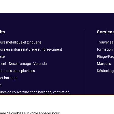
its
Service
ure metallique et zinguerie
Trouver sa
ure en ardoise naturelle et fibres-ciment
formation
ite
Pliage/Fa
ment - Desenfumage - Veranda
Marques
ion des eaux pluviales
Déstockag
et bardage
n
ires de couverture et de bardage, ventilation,
ns, traitemants
e et sécurité
kage de cookies sur votre appareil pour