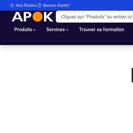
Nos filiales
Besoin d'aide?
APOK
Apok.Header.Search.Label
(Optionnel)
Produits
Services
Trouver sa formation