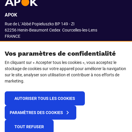
APOK
Rue de L´Abbé Popieluszko BP 149 - ZI
62256 Henin-Beaumont Cedex
Courcelles-les-Lens
FRANCE
03.21.08.18.80
Vos paramètres de confidentialité
En cliquant sur « Accepter tous les cookies », vous acceptez le
stockage de cookies sur votre appareil pour améliorer la navigation
SUIVEZ-NOUS SUR
sur le site, analyser son utilisation et contribuer à nos efforts de
marketing.
LinkedIn
Facebook
AUTORISER TOUS LES COOKIES
© 2021 APOK
PARAMÈTRES DES COOKIES
Cookies
Protection de la vie privée
Conditions générales de vente
Égalité professionnelle F/H
TOUT REFUSER
Plateforme de recueil d'alertes