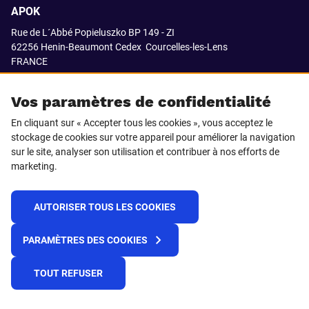
APOK
Rue de L´Abbé Popieluszko BP 149 - ZI
62256 Henin-Beaumont Cedex
Courcelles-les-Lens
FRANCE
03.21.08.18.80
Vos paramètres de confidentialité
En cliquant sur « Accepter tous les cookies », vous acceptez le
stockage de cookies sur votre appareil pour améliorer la navigation
SUIVEZ-NOUS SUR
sur le site, analyser son utilisation et contribuer à nos efforts de
marketing.
LinkedIn
Facebook
AUTORISER TOUS LES COOKIES
© 2021 APOK
PARAMÈTRES DES COOKIES
Cookies
Protection de la vie privée
Conditions générales de vente
Égalité professionnelle F/H
TOUT REFUSER
Plateforme de recueil d'alertes