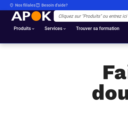
Nos filiales
Besoin d'aide?
APOK
Apok.Header.Search.Label
(Optionnel)
Produits
Services
Trouver sa formation
Fa
dou