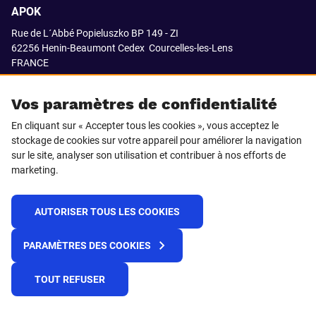
APOK
Rue de L´Abbé Popieluszko BP 149 - ZI
62256 Henin-Beaumont Cedex
Courcelles-les-Lens
FRANCE
03.21.08.18.80
Vos paramètres de confidentialité
En cliquant sur « Accepter tous les cookies », vous acceptez le
stockage de cookies sur votre appareil pour améliorer la navigation
SUIVEZ-NOUS SUR
sur le site, analyser son utilisation et contribuer à nos efforts de
marketing.
LinkedIn
Facebook
AUTORISER TOUS LES COOKIES
© 2021 APOK
PARAMÈTRES DES COOKIES
Cookies
Protection de la vie privée
Conditions générales de vente
Égalité professionnelle F/H
TOUT REFUSER
Plateforme de recueil d'alertes