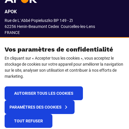
APOK
Rue de L´Abbé Popieluszko BP 149 - ZI
62256 Henin-Beaumont Cedex
Courcelles-les-Lens
FRANCE
03.21.08.18.80
Vos paramètres de confidentialité
En cliquant sur « Accepter tous les cookies », vous acceptez le
stockage de cookies sur votre appareil pour améliorer la navigation
SUIVEZ-NOUS SUR
sur le site, analyser son utilisation et contribuer à nos efforts de
marketing.
LinkedIn
Facebook
AUTORISER TOUS LES COOKIES
© 2021 APOK
PARAMÈTRES DES COOKIES
Cookies
Protection de la vie privée
Conditions générales de vente
Égalité professionnelle F/H
TOUT REFUSER
Plateforme de recueil d'alertes