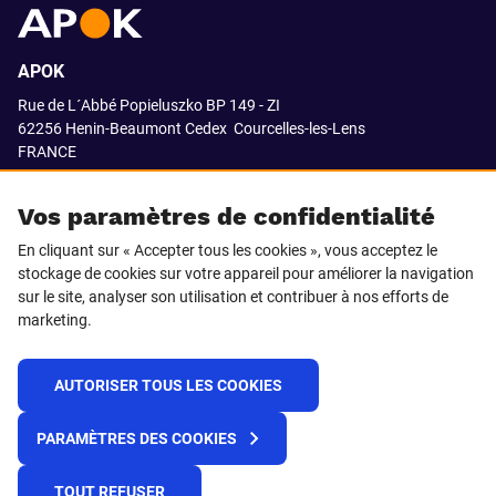
APOK
Rue de L´Abbé Popieluszko BP 149 - ZI
62256 Henin-Beaumont Cedex
Courcelles-les-Lens
FRANCE
03.21.08.18.80
Vos paramètres de confidentialité
En cliquant sur « Accepter tous les cookies », vous acceptez le
stockage de cookies sur votre appareil pour améliorer la navigation
SUIVEZ-NOUS SUR
sur le site, analyser son utilisation et contribuer à nos efforts de
marketing.
LinkedIn
Facebook
AUTORISER TOUS LES COOKIES
© 2021 APOK
PARAMÈTRES DES COOKIES
Cookies
Protection de la vie privée
Conditions générales de vente
Égalité professionnelle F/H
TOUT REFUSER