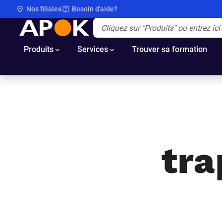
Nos filiales
Besoin d'aide?
APOK
Apok.Header.Search.Label
(Optionnel)
Produits
Services
Trouver sa formation
tra