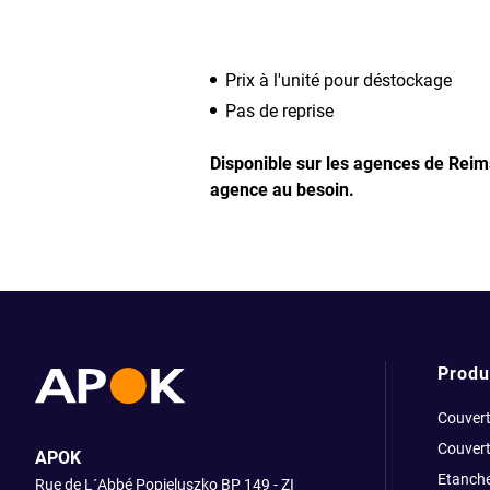
Prix à l'unité pour déstockage
Pas de reprise
Disponible sur les agences de Reim
agence au besoin.
Produ
Couvert
Couvert
APOK
Etanche
Rue de L´Abbé Popieluszko BP 149 - ZI