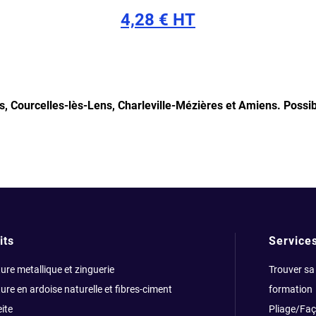
4,28 € HT
s, Courcelles-lès-Lens, Charleville-Mézières et Amiens.
Possib
its
Service
ure metallique et zinguerie
Trouver sa
ure en ardoise naturelle et fibres-ciment
formation
ite
Pliage/Fa