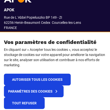
APOK
Rue de L´Abbé Popieluszko BP 149 - ZI
62256 Henin-Beaumont Cedex
Courcelles-les-Lens
FRANCE
03.21.08.18.80
Vos paramètres de confidentialité
En cliquant sur « Accepter tous les cookies », vous acceptez le
stockage de cookies sur votre appareil pour améliorer la navigation
SUIVEZ-NOUS SUR
sur le site, analyser son utilisation et contribuer à nos efforts de
marketing.
LinkedIn
Facebook
AUTORISER TOUS LES COOKIES
© 2021 APOK
PARAMÈTRES DES COOKIES
Cookies
Protection de la vie privée
Conditions générales de vente
Égalité professionnelle F/H
TOUT REFUSER
Plateforme de recueil d'alertes