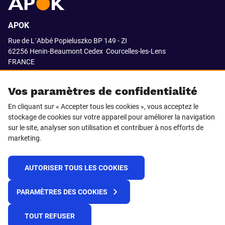
APOK
Rue de L´Abbé Popieluszko BP 149 - ZI
62256 Henin-Beaumont Cedex
Courcelles-les-Lens
FRANCE
03.21.08.18.80
Vos paramètres de confidentialité
En cliquant sur « Accepter tous les cookies », vous acceptez le
stockage de cookies sur votre appareil pour améliorer la navigation
SUIVEZ-NOUS SUR
sur le site, analyser son utilisation et contribuer à nos efforts de
marketing.
LinkedIn
Facebook
AUTORISER TOUS LES COOKIES
© 2021 APOK
PARAMÈTRES DES COOKIES
Cookies
Protection de la vie privée
Conditions générales de vente
Égalité professionnelle F/H
TOUT REFUSER
Plateforme de recueil d'alertes