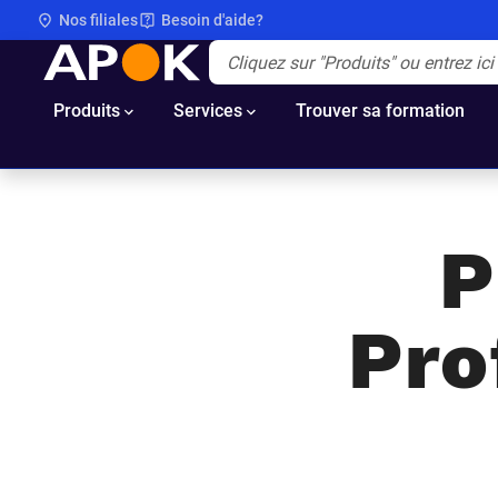
Nos filiales
Besoin d'aide?
APOK
Apok.Header.Search.Label
(Optionnel)
Produits
Services
Trouver sa formation
P
Prof