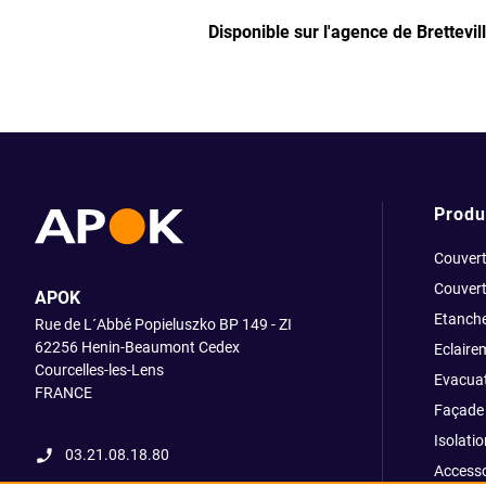
Disponible sur l'agence de Brettevi
Produ
Couvert
Couvert
APOK
Etanche
Rue de L´Abbé Popieluszko BP 149 - ZI
62256 Henin-Beaumont Cedex
Eclaire
Courcelles-les-Lens
Evacuat
FRANCE
Façade 
Isolatio
03.21.08.18.80
Accesso