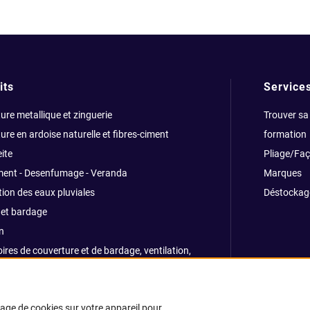
its
Service
ure metallique et zinguerie
Trouver sa
ure en ardoise naturelle et fibres-ciment
formation
ite
Pliage/Fa
ment - Desenfumage - Veranda
Marques
ion des eaux pluviales
Déstockag
et bardage
n
ires de couverture et de bardage, ventilation,
ns, traitemants
e et sécurité
kage de cookies sur votre appareil pour