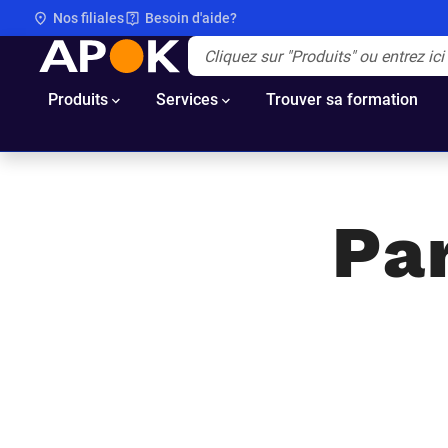
Nos filiales
Besoin d'aide?
APOK
Apok.Header.Search.Label
(Optionnel)
Produits
Services
Trouver sa formation
Pa