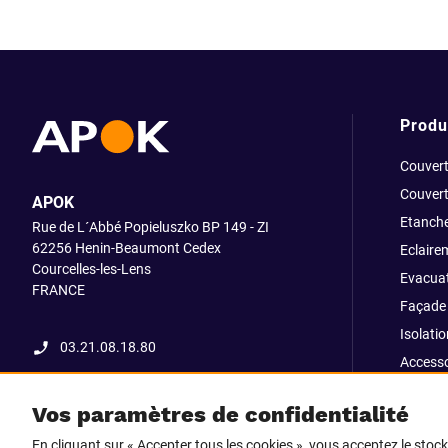
Produ
Couvert
Couvert
APOK
Etanche
Rue de L´Abbé Popieluszko BP 149 - ZI
62256 Henin-Beaumont Cedex
Eclaire
Courcelles-les-Lens
Evacuat
FRANCE
Façade 
Isolatio
03.21.08.18.80
Accesso
fixatio
Vos paramètres de confidentialité
Outillag
En cliquant sur « Accepter tous les cookies », vous acceptez le stoc
Pliage