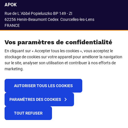
APOK
Rue de L´Abbé Popieluszko BP 149 - ZI
62256 Henin-Beaumont Cedex
Courcelles-les-Lens
FRANCE
03.21.08.18.80
Vos paramètres de confidentialité
En cliquant sur « Accepter tous les cookies », vous acceptez le
stockage de cookies sur votre appareil pour améliorer la navigation
SUIVEZ-NOUS SUR
sur le site, analyser son utilisation et contribuer à nos efforts de
marketing.
LinkedIn
Facebook
AUTORISER TOUS LES COOKIES
© 2021 APOK
PARAMÈTRES DES COOKIES
Cookies
Protection de la vie privée
Conditions générales de vente
Égalité professionnelle F/H
TOUT REFUSER
Plateforme de recueil d'alertes