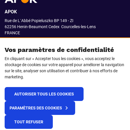
APOK
Rue de L´Abbé Popieluszko BP 149 - ZI
62256 Henin-Beaumont Cedex
Courcelles-les-Lens
FRANCE
03.21.08.18.80
Vos paramètres de confidentialité
En cliquant sur « Accepter tous les cookies », vous acceptez le
stockage de cookies sur votre appareil pour améliorer la navigation
SUIVEZ-NOUS SUR
sur le site, analyser son utilisation et contribuer à nos efforts de
marketing.
LinkedIn
Facebook
AUTORISER TOUS LES COOKIES
© 2021 APOK
PARAMÈTRES DES COOKIES
Cookies
Protection de la vie privée
Conditions générales de vente
Égalité professionnelle F/H
TOUT REFUSER
Plateforme de recueil d'alertes