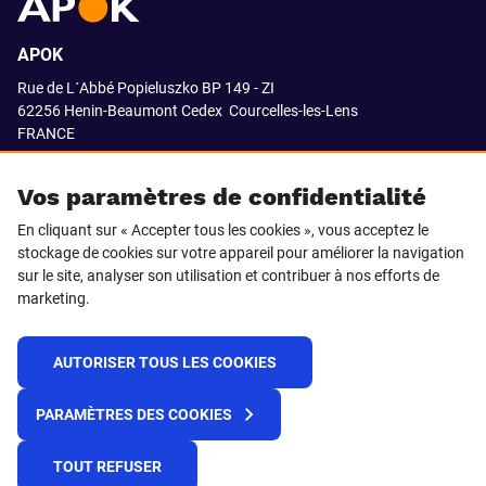
APOK
Rue de L´Abbé Popieluszko BP 149 - ZI
62256 Henin-Beaumont Cedex
Courcelles-les-Lens
FRANCE
03.21.08.18.80
Vos paramètres de confidentialité
En cliquant sur « Accepter tous les cookies », vous acceptez le
stockage de cookies sur votre appareil pour améliorer la navigation
SUIVEZ-NOUS SUR
sur le site, analyser son utilisation et contribuer à nos efforts de
marketing.
LinkedIn
Facebook
AUTORISER TOUS LES COOKIES
© 2021 APOK
PARAMÈTRES DES COOKIES
Cookies
Protection de la vie privée
Conditions générales de vente
Égalité professionnelle F/H
TOUT REFUSER
Plateforme de recueil d'alertes