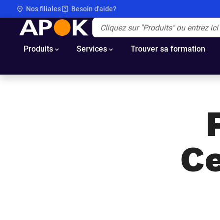
Nos filiales
Besoin d'aide?
APOK
Apok.Header.Search.Label
(Optionnel)
Produits
Services
Trouver sa formation
Ce