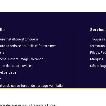
its
Service
ure metallique et zinguerie
Trouver sa
ure en ardoise naturelle et fibres-ciment
formation
ite
Pliage/Fa
ment - Desenfumage - Veranda
Marques
ion des eaux pluviales
Déstockag
et bardage
n
ires de couverture et de bardage, ventilation,
ns, traitemants
e et sécurité
kage de cookies sur votre appareil pour