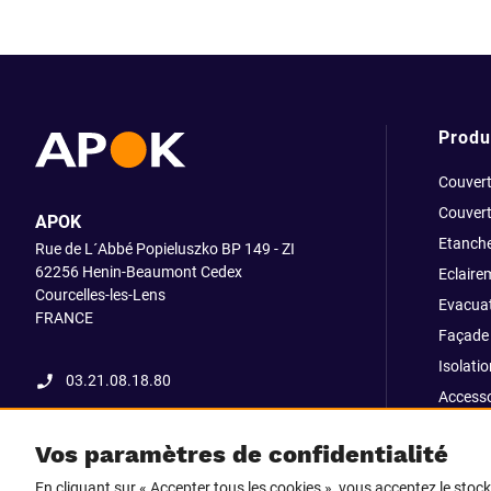
Produ
Couvert
Couvert
APOK
Etanche
Rue de L´Abbé Popieluszko BP 149 - ZI
62256 Henin-Beaumont Cedex
Eclaire
Courcelles-les-Lens
Evacuat
FRANCE
Façade 
Isolatio
03.21.08.18.80
Accesso
fixatio
Vos paramètres de confidentialité
Outillag
En cliquant sur « Accepter tous les cookies », vous acceptez le stoc
Pliage