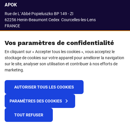
APOK
Rue de L´Abbé Popieluszko BP 149 - ZI
62256 Henin-Beaumont Cedex
Courcelles-les-Lens
FRANCE
03.21.08.18.80
Vos paramètres de confidentialité
En cliquant sur « Accepter tous les cookies », vous acceptez le
stockage de cookies sur votre appareil pour améliorer la navigation
SUIVEZ-NOUS SUR
sur le site, analyser son utilisation et contribuer à nos efforts de
marketing.
LinkedIn
Facebook
AUTORISER TOUS LES COOKIES
© 2021 APOK
PARAMÈTRES DES COOKIES
Cookies
Protection de la vie privée
Conditions générales de vente
Égalité professionnelle F/H
TOUT REFUSER
Plateforme de recueil d'alertes