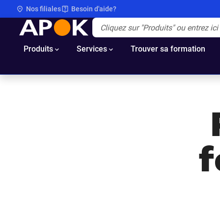
Nos filiales
Besoin d'aide?
APOK
Apok.Header.Search.Label
(Optionnel)
Produits
Services
Trouver sa formation
f