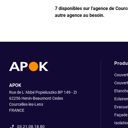
7 disponibles sur l'agence de Courc
autre agence au besoin.
Produ
Couvert
Couvert
APOK
Etanche
Rue de L´Abbé Popieluszko BP 149 - ZI
62256 Henin-Beaumont Cedex
Eclaire
Courcelles-les-Lens
Evacuat
FRANCE
Façade 
Isolatio
03.21.08.18.80