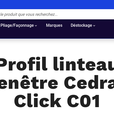
Pliage/Façonnage
Marques
Déstockage
Profil lintea
enêtre Cedr
Click C01