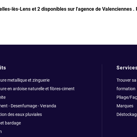
elles-lès-Lens et 2 disponibles sur l'agence de Valenciennes .
its
Service
ure metallique et zinguerie
Trouver sa
ure en ardoise naturelle et fibres-ciment
formation
ite
Pliage/Fa
ment - Desenfumage - Veranda
Marques
ion des eaux pluviales
Déstockag
et bardage
n