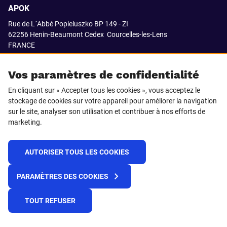
APOK
Rue de L´Abbé Popieluszko BP 149 - ZI
62256 Henin-Beaumont Cedex
Courcelles-les-Lens
FRANCE
03.21.08.18.80
Vos paramètres de confidentialité
En cliquant sur « Accepter tous les cookies », vous acceptez le
stockage de cookies sur votre appareil pour améliorer la navigation
SUIVEZ-NOUS SUR
sur le site, analyser son utilisation et contribuer à nos efforts de
marketing.
LinkedIn
Facebook
AUTORISER TOUS LES COOKIES
© 2021 APOK
PARAMÈTRES DES COOKIES
Cookies
Protection de la vie privée
Conditions générales de vente
Égalité professionnelle F/H
TOUT REFUSER
Plateforme de recueil d'alertes